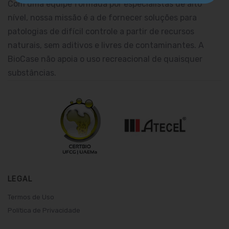
Com uma equipe formada por especialistas de alto
nível, nossa missão é a de fornecer soluções para
patologias de difícil controle a partir de recursos
naturais, sem aditivos e livres de contaminantes. A
BioCase não apoia o uso recreacional de quaisquer
substâncias.
LEGAL
Termos de Uso
Política de Privacidade