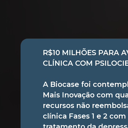
R$10 MILHÕES PARA 
CLÍNICA COM PSILOCI
O Instituto Alma Vi
A Biocase foi contemp
pós-graduação autor
Mais Inovação com qua
recursos não reembolsá
AUTOR:
PUBLICADO EM:
PUBL
Rafael
25 de junho de 2025
Blog
clínica Fases 1 e 2 com
tratamento da depress