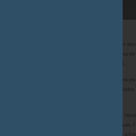
osicionar o Brasil no cenário global de tratamentos com al
ada, o Instituto Alma Viva desenvolveu o primeiro curso 
icodélicos aprovado pelo Ministério da Educação (MEC).
omo objetivo fornecer aos profissionais da saúde, como psi
ntas para adquirir conhecimento e desenvolver habilidades 
am utilizar este tipo de tratamento.
nsino em dez módulos, o corpo docente é formado por renom
o, incluindo Gisele Fernandes Osterhold, Sandro Rodrigues, 
bel Wiessner, Sandra Lucia Goulart, Bruno Ramos Gomes e Emi