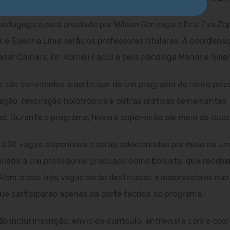
e pedagógico será prestado por Wilson Gonzaga e Dra. Eva Z
k e Suedna Lima serão os professores titulares. A coordenaç
esar Camara, Dr. Romeu Fadul e pela psicóloga Mariane Sale
 são convidados a participar de um programa de retiro psic
ção, respiração holotrópica e outras práticas semelhantes,
s. Durante o programa, haverá supervisão por meio de duas 
rá 30 vagas disponíveis e serão selecionadas por meio de um
nada a um profissional graduado como bolsista, que recebe
Além disso, três vagas serão destinadas a observadores nã
ue participarão apenas da parte teórica do programa.
o inclui inscrição, envio de currículo, entrevista com o co