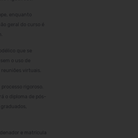
oppe, enquanto
ão geral do curso é
h.
odélico que se
 sem o uso de
reuniões virtuais.
 processo rigoroso.
rá o diploma de pós-
o graduados,
ordenador e matrícula