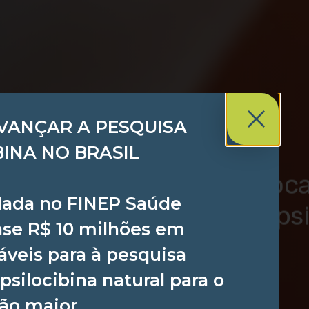
AVANÇAR A PESQUISA
BINA NO BRASIL
va, empresa do grupo Bioca
lada no FINEP Saúde
izada pelo MEC sobre psic
se R$ 10 milhões em
veis para à pesquisa
ICADO EM:
 psilocibina natural para o
ão maior.