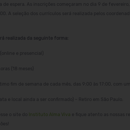
ta de espera. As inscrições começaram no dia 9 de fevereir
,00. A seleção dos currículos será realizada pelos coordena
á realizada da seguinte forma:
(online e presencial)
horas (18 meses)
ltimo fim de semana de cada mês, das 9:00 às 17:00, com um
data e local ainda a ser confirmado) – Retiro em São Paulo.
esse o site do
Instituto Alma Viva
e fique atento as nossas re
ções!