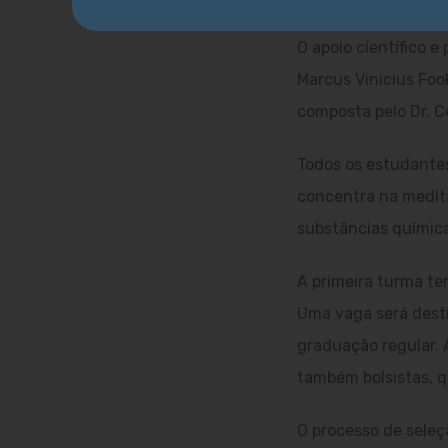
O apoio científico 
Marcus Vinicius Foo
composta pelo Dr. C
Todos os estudantes
concentra na medita
substâncias química
A primeira turma te
Uma vaga será desti
graduação regular. 
também bolsistas, q
O processo de seleçã