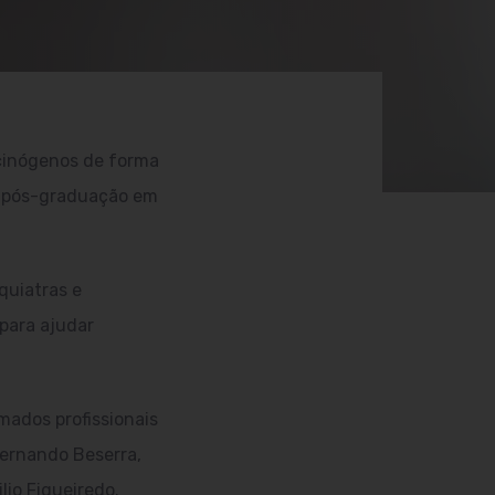
ucinógenos de forma
de pós-graduação em
quiatras e
para ajudar
ados profissionais
Fernando Beserra,
lio Figueiredo.