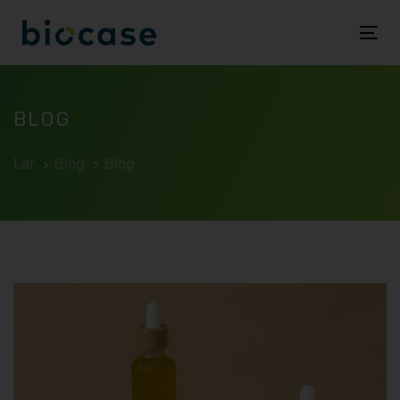
Togg
navi
BLOG
Lar
Blog
Blog