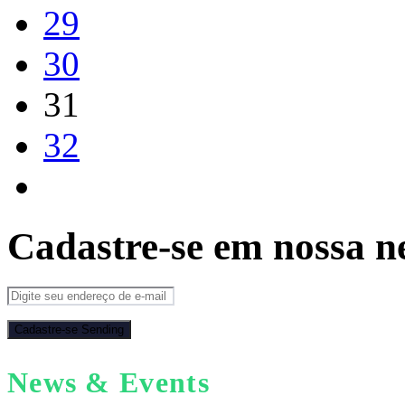
29
30
31
32
Cadastre-se em nossa n
Cadastre-se
Sending
News & Events