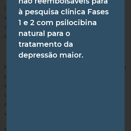
não reembolsáveis para
O consumo do óleo da cannabis tem aumentado
à pesquisa clínica Fases
exponencialmente na população devido aos recentes
1 e 2 com psilocibina
avanços científicos a respeito de suas propriedades
natural para o
medicinais.
tratamento da
depressão maior.
Múltiplos compostos podem ser encontrados no óleo da
planta, sendo o canabidiol (CBD) um dos mais
estudados. Suas aplicações terapêuticas abrangem
diversas doenças, como a epilepsia, doença de
Alzheimer, transtornos do sono, tratamento para
variados tipos de dor, entre outros.
No entanto, o uso da cannabis medicinal, assim como