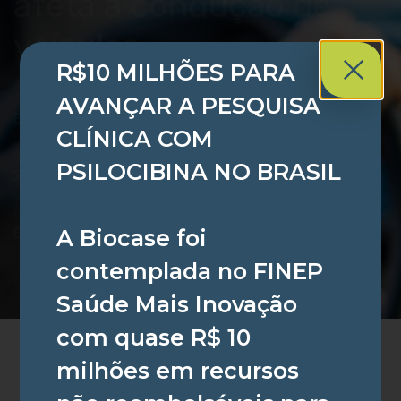
afeta a condução de
veículos
R$10 MILHÕES PARA
AUTOR:
AVANÇAR A PESQUISA
Biocase Brasil
CLÍNICA COM
PUBLICADO EM:
PSILOCIBINA NO BRASIL
25 de junho de 2025
PUBLICADO EM:
A Biocase foi
Cannabis Medicinal
contemplada no FINEP
Saúde Mais Inovação
com quase R$ 10
milhões em recursos