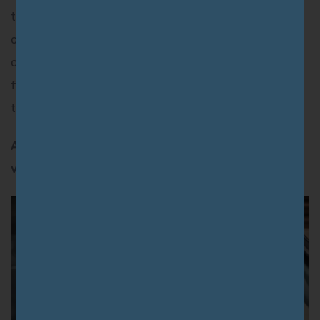
tarefas de condução simuladas de veículos após
consumir placebo ou óleo de CBD em doses de 15, 300
ou 1500 mg. Estas dosagens representam as mais
frequentemente consumidas, a depender do tipo de
tratamento e da indicação médica.
A utilização do CBD não tem impacto na condução de
veículos ou nas habilidades cognitivas