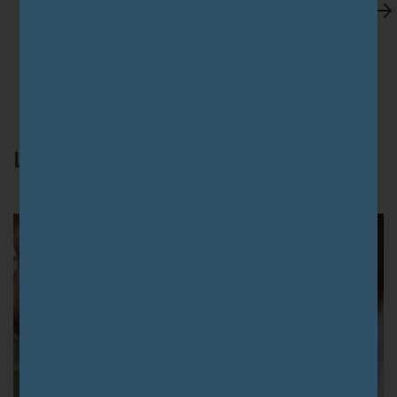
Efeitos de longo prazo do canabidiol no
tratamento da Síndrome de Dravet
LEIA TAMBÉM