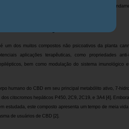
quisas vêm sendo desenvolvidas para entender profunda
 nicotina e potenciais alternativas para combatê-lo.
ova alternativa antitabagismo
 é um dos muitos compostos não psicoativos da planta can
ciais aplicações terapêuticas, como propriedades anti-in
tiepilépticos, bem como modulação do sistema imunológico 
rpo humano do CBD em seu principal metabólito ativo, 7-hid
 dos citocromos hepáticos P450, 2C9, 2C19, e 3A4 [4]. Embora
m estudada, este composto apresenta um
tempo de meia vida
asma de usuários de CBD [2].