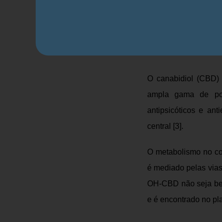
Nesse sentido, pes
atrelados ao vício em
O canabidiol como n
O canabidiol (CBD)
ampla gama de poten
antipsicóticos e an
central [3].
O metabolismo no co
é mediado pelas vias
OH-CBD não seja be
e é encontrado no pl