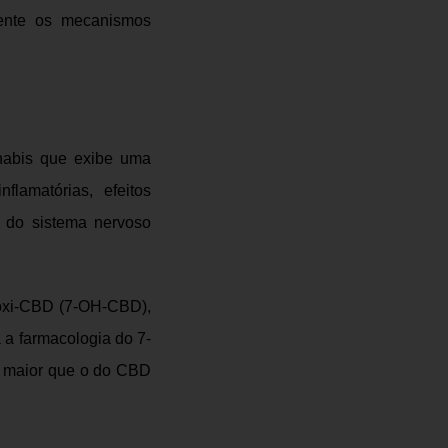
mente os mecanismos
nabis que exibe
uma
flamatórias, efeitos
e do sistema nervoso
roxi-CBD (7-OH-CBD),
 a farmacologia do 7-
maior que o do CBD