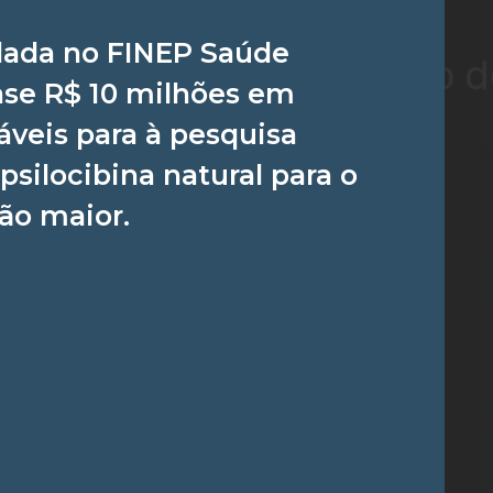
lada no FINEP Saúde
r promessa para redução 
se R$ 10 milhões em
veis para à pesquisa
ICADO EM:
gos
 psilocibina natural para o
ão maior.