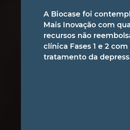
A Biocase foi contemp
Canabidiol pode se
Mais Inovação com qua
recursos não reembolsá
AUTOR:
PUBLICADO EM:
PUBL
Rafael
25 de junho de 2025
Arti
clínica Fases 1 e 2 com
tratamento da depress