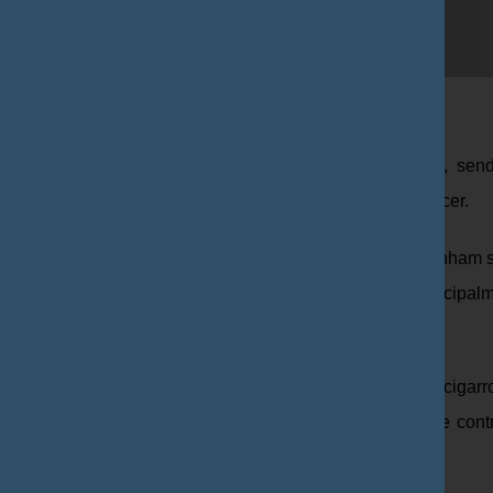
abagismo são amplamente conhecidos pela população, sen
e influenciam o desenvolvimento de diversos tipos de câncer.
anhas para conscientização contra o uso do cigarro tenham si
deptos tem aumentando consideravelmente devido, principalm
nicos [1].
s muitas substâncias tóxicas presente na fumaça do cigar
na é capaz de produzir dependência no usuário, fator que cont
 largar o hábito [2].