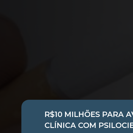
R$10 MILHÕES PARA 
CLÍNICA COM PSILOCI