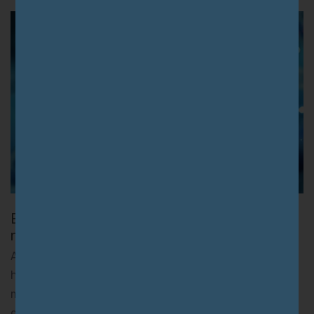
Entenda o papel do sistema endocanabinoide
na Síndrome do X frágil
A síndrome do X frágil (SXF) é um distúrbio genético
hereditário do neurodesenvolvimento que envolve
mutações no gene FMR1 do cromossomo X. É
considerada a segunda maior causa de deficiência