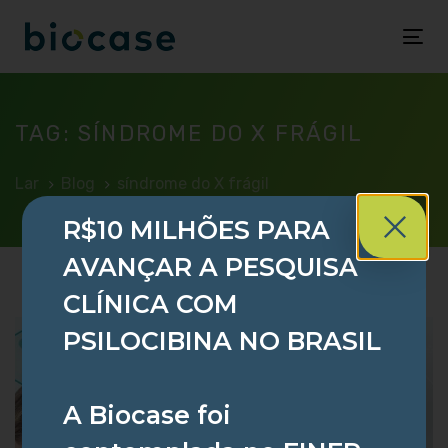
Togg
navi
TAG: SÍNDROME DO X FRÁGIL
Lar
Blog
síndrome do X frágil
R$10 MILHÕES PARA
AVANÇAR A PESQUISA
CLÍNICA COM
PSILOCIBINA NO BRASIL
A Biocase foi